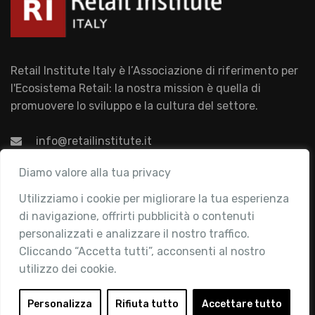
Retail Institute Italy è l’Associazione di riferimento per
l'Ecosistema Retail: la nostra mission è quella di
promuovere lo sviluppo e la cultura del settore.
info@retailinstitute.it
Associazione
Diamo valore alla tua privacy
Utilizziamo i cookie per migliorare la tua esperienza
Chi siamo
di navigazione, offrirti pubblicità o contenuti
Attività
personalizzati e analizzare il nostro traffico.
Contatti
Cliccando “Accetta tutti”, acconsenti al nostro
utilizzo dei cookie.
Area Riservata
Login
Personalizza
Rifiuta tutto
Accettare tutto