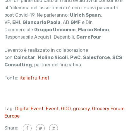
con un panel dedicato ai trend evolutivi di consumo e
al “dilemma dell’assortimento”, con i nuovi parametri
post Covid-19. Ne parleranno:
Ulrich Spaan
,
VP,
EHI
,
Giancarlo Paola
, AD
GMF
e Dir.
Commerciale
Gruppo Unicomm
,
Marco Selmo
,
Responsabile Acquisti Deperibili,
Carrefour
.
L’evento è realizzato in collaborazione
con
Coinstar
,
Molino Nicoli
,
PwC
,
Salesforce
,
SCS
Consulting
, partner dell’iniziativa.
Fonte:
italiafruit.net
Tag:
Digital Event
,
Event
,
GDO
,
grocery
,
Grocery Forum
Europe
Share: