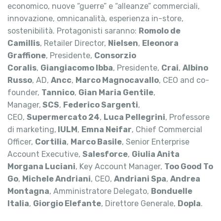
economico, nuove “guerre” e “alleanze” commerciali,
innovazione, omnicanalità, esperienza in-store,
sostenibilità. Protagonisti saranno:
Romolo de
Camillis
, Retailer Director,
Nielsen
,
Eleonora
Graffione
, Presidente,
Consorzio
Coralis
,
Giangiacomo Ibba
, Presidente,
Crai
,
Albino
Russo
, AD,
Ancc
,
Marco Magnocavallo
, CEO and co-
founder,
Tannico
,
Gian Maria Gentile
,
Manager,
SCS
,
Federico Sargenti
,
CEO,
Supermercato 24
,
Luca Pellegrini
, Professore
di marketing,
IULM
,
Emna Neifar
, Chief Commercial
Officer,
Cortilia
,
Marco Basile
, Senior Enterprise
Account Executive,
Salesforce
,
Giulia Anita
Morgana Luciani
, Key Account Manager,
Too Good To
Go
,
Michele Andriani
, CEO,
Andriani Spa
,
Andrea
Montagna
, Amministratore Delegato,
Bonduelle
Italia
,
Giorgio Elefante
, Direttore Generale,
Dopla
.