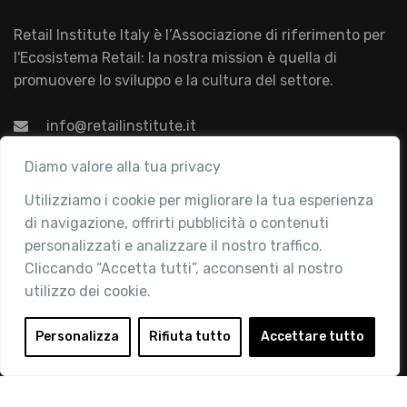
Retail Institute Italy è l’Associazione di riferimento per
l'Ecosistema Retail: la nostra mission è quella di
promuovere lo sviluppo e la cultura del settore.
info@retailinstitute.it
Associazione
Diamo valore alla tua privacy
Utilizziamo i cookie per migliorare la tua esperienza
Chi siamo
di navigazione, offrirti pubblicità o contenuti
Attività
personalizzati e analizzare il nostro traffico.
Contatti
Cliccando “Accetta tutti”, acconsenti al nostro
utilizzo dei cookie.
Area Riservata
Login
Personalizza
Rifiuta tutto
Accettare tutto
Diventa Socio
Privacy Policy