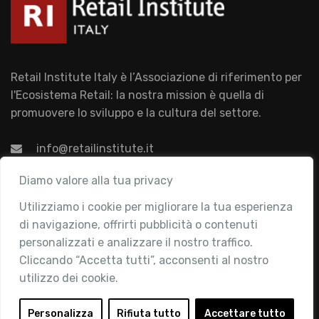
Retail Institute Italy è l’Associazione di riferimento per
l'Ecosistema Retail: la nostra mission è quella di
promuovere lo sviluppo e la cultura del settore.
info@retailinstitute.it
Associazione
Diamo valore alla tua privacy
Utilizziamo i cookie per migliorare la tua esperienza
Chi siamo
di navigazione, offrirti pubblicità o contenuti
Attività
personalizzati e analizzare il nostro traffico.
Contatti
Cliccando “Accetta tutti”, acconsenti al nostro
utilizzo dei cookie.
Area Riservata
Login
Personalizza
Rifiuta tutto
Accettare tutto