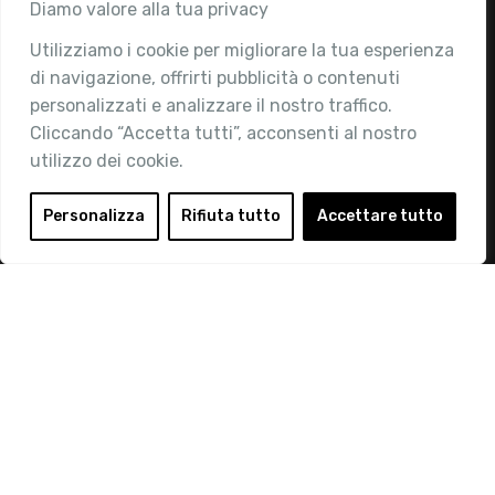
Associazione
Diamo valore alla tua privacy
Utilizziamo i cookie per migliorare la tua esperienza
Chi siamo
di navigazione, offrirti pubblicità o contenuti
Attività
personalizzati e analizzare il nostro traffico.
Contatti
Cliccando “Accetta tutti”, acconsenti al nostro
utilizzo dei cookie.
Area Riservata
Login
Personalizza
Rifiuta tutto
Accettare tutto
Diventa Socio
Privacy Policy
© 2019 Retail Institute Italy - C.F.11617670150 - Foro
Buonaparte, 12 - 20121 Milano - Tel 02 76016405