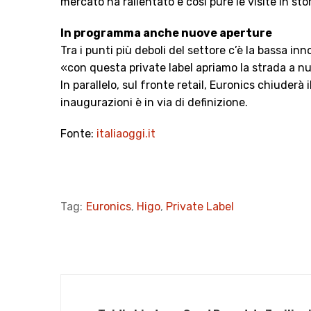
mercato ha rallentato e così pure le visite in sto
In programma anche nuove aperture
Tra i punti più deboli del settore c’è la bassa i
«con questa private label apriamo la strada a nuo
In parallelo, sul fronte retail, Euronics chiuderà 
inaugurazioni è in via di definizione.
Fonte:
italiaoggi.it
Tag:
Euronics
,
Higo
,
Private Label