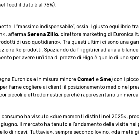
l food il dato è al 75%).
ette il “massimo indispensabile”, ossia il giusto equilibrio tr
gn», afferma
Serena Zilio
, direttore marketing di Euronics
rodotti di uso quotidiano». Tra questi ultimi ci sono una gara
razione Rc prodotti. Spaziando da friggitrici ad aria a bilance 
rimento per avere un’idea di prezzo di Higo è quello di uno spr
segna Euronics e in misura minore
Comet
e
Sme
) con i picc
io per farne cogliere ai clienti il posizionamento medio nel 
 coi piccoli elettrodomestici perché rappresentano un mercato 
a di consumo ha vissuto «due momenti distinti nel 2025», pre
à giugno, il mercato ha tenuto e l’andamento delle visite nei
ello di ricavi. Tuttavia», sempre secondo Iovino, «da metà giu