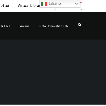
Italiano
letter
Virtual Library
International
ail LAB
Award
Retail Innovation Lab