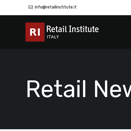
info@retailinstitute.it
Retail Ne