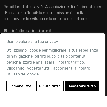
Retail Institute Italy è l’Associazione di riferimento per
l'Ecosistema Retail: la nostra mission è quella di
promuovere lo sviluppo e la cultura del settore.
info@retailinstitute.it
Associazione
Diamo valore alla tua privacy
Utilizziamo i cookie per migliorare la tua esperienza
Chi siamo
di navigazione, offrirti pubblicità o contenuti
Attività
personalizzati e analizzare il nostro traffico.
Contatti
Cliccando “Accetta tutti”, acconsenti al nostro
utilizzo dei cookie.
Area Riservata
Login
Personalizza
Rifiuta tutto
Accettare tutto
Diventa Socio
Privacy Policy