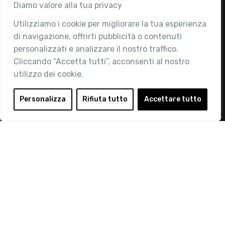
Associazione
Diamo valore alla tua privacy
Utilizziamo i cookie per migliorare la tua esperienza
Chi siamo
di navigazione, offrirti pubblicità o contenuti
Attività
personalizzati e analizzare il nostro traffico.
Contatti
Cliccando “Accetta tutti”, acconsenti al nostro
utilizzo dei cookie.
Area Riservata
Login
Personalizza
Rifiuta tutto
Accettare tutto
Diventa Socio
Privacy Policy
© 2019 Retail Institute Italy - C.F.11617670150 - Foro
Buonaparte, 12 - 20121 Milano - Tel 02 76016405