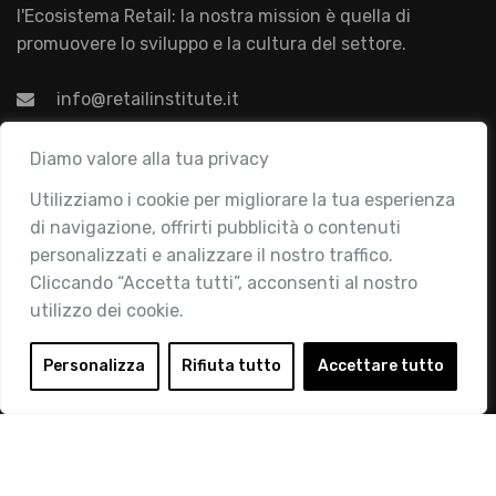
l'Ecosistema Retail: la nostra mission è quella di
promuovere lo sviluppo e la cultura del settore.
info@retailinstitute.it
Associazione
Diamo valore alla tua privacy
Chi siamo
Utilizziamo i cookie per migliorare la tua esperienza
Attività
di navigazione, offrirti pubblicità o contenuti
personalizzati e analizzare il nostro traffico.
Contatti
Cliccando “Accetta tutti”, acconsenti al nostro
Area Riservata
utilizzo dei cookie.
Login
Personalizza
Rifiuta tutto
Accettare tutto
Diventa Socio
Privacy Policy