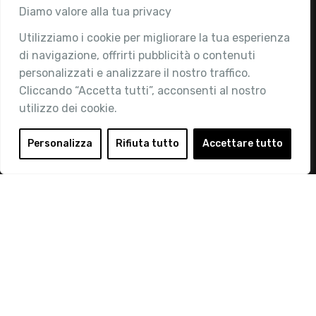
Associazione
Diamo valore alla tua privacy
Utilizziamo i cookie per migliorare la tua esperienza
Chi siamo
di navigazione, offrirti pubblicità o contenuti
Attività
personalizzati e analizzare il nostro traffico.
Contatti
Cliccando “Accetta tutti”, acconsenti al nostro
utilizzo dei cookie.
Area Riservata
Login
Personalizza
Rifiuta tutto
Accettare tutto
Diventa Socio
Privacy Policy
© 2019 Retail Institute Italy - C.F.11617670150 - Foro
Buonaparte, 12 - 20121 Milano - Tel 02 76016405