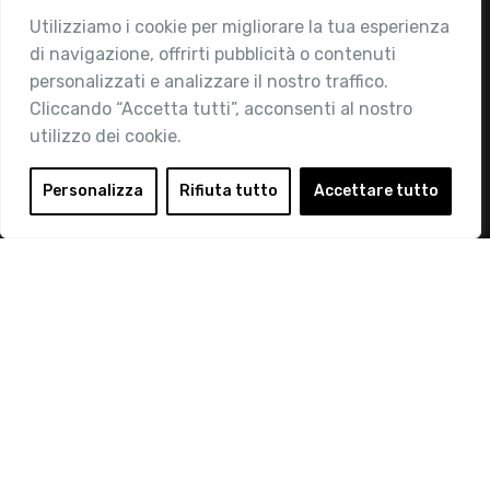
Utilizziamo i cookie per migliorare la tua esperienza
Chi siamo
di navigazione, offrirti pubblicità o contenuti
Attività
personalizzati e analizzare il nostro traffico.
Contatti
Cliccando “Accetta tutti”, acconsenti al nostro
utilizzo dei cookie.
Area Riservata
Login
Personalizza
Rifiuta tutto
Accettare tutto
Diventa Socio
Privacy Policy
© 2019 Retail Institute Italy - C.F.11617670150 - Foro
Buonaparte, 12 - 20121 Milano - Tel 02 76016405