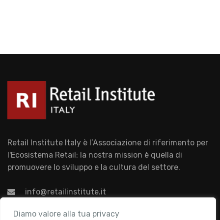
Retail Institute Italy è l’Associazione di riferimento per
l'Ecosistema Retail: la nostra mission è quella di
promuovere lo sviluppo e la cultura del settore.
info@retailinstitute.it
Associazione
Diamo valore alla tua privacy