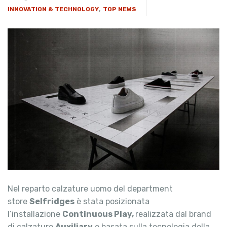
,
INNOVATION & TECHNOLOGY
TOP NEWS
Nel reparto calzature uomo del department
store
Selfridges
è stata posizionata
l’installazione
Continuous Play,
realizzata dal brand
di calzature
Auxiliary
e basata sulla tecnologia della