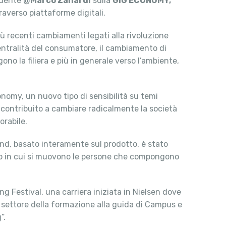
idente @
Marco Zanardi
sulla
GIG ECONOMY,
raverso piattaforme digitali.
iù recenti cambiamenti legati alla rivoluzione
 centralità del consumatore, il cambiamento di
ono la filiera e più in generale verso l’ambiente,
conomy, un nuovo tipo di sensibilità su temi
 contribuito a cambiare radicalmente la società
orabile.
and, basato interamente sul prodotto, è stato
zio in cui si muovono le persone che compongono
 Festival, una carriera iniziata in Nielsen dove
settore della formazione alla guida di Campus e
”.