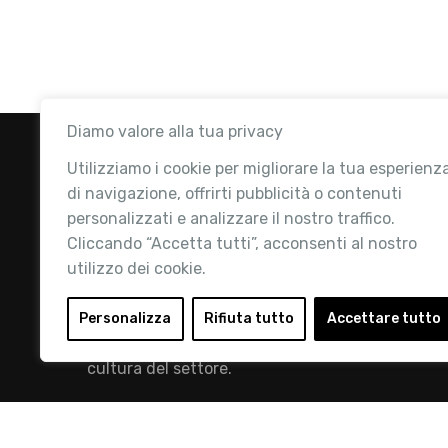
Diamo valore alla tua privacy
Utilizziamo i cookie per migliorare la tua esperienz
di navigazione, offrirti pubblicità o contenuti
personalizzati e analizzare il nostro traffico.
Cliccando “Accetta tutti”, acconsenti al nostro
utilizzo dei cookie.
Retail Institute Italy è l’Associazione di
riferimento per l'Ecosistema Retail: la nostra
Personalizza
Rifiuta tutto
Accettare tutto
mission è quella di promuovere lo sviluppo e la
cultura del settore.
info@retailinstitute.it