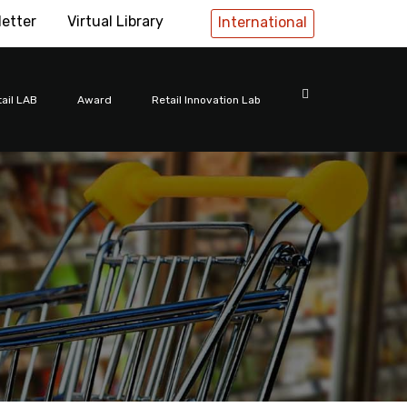
letter
Virtual Library
International
ail LAB
Award
Retail Innovation Lab