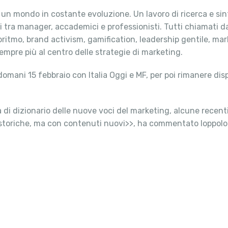
un mondo in costante evoluzione. Un lavoro di ricerca e sinte
 tra manager, accademici e professionisti. Tutti chiamati da
goritmo, brand activism, gamification, leadership gentile, m
sempre più al centro delle strategie di marketing.
omani 15 febbraio con Italia Oggi e MF, per poi rimanere dispo
 dizionario delle nuove voci del marketing, alcune recenti, fi
a storiche, ma con contenuti nuovi>>, ha commentato Ioppolo