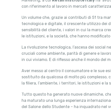
Marketing, a cui
Retail Institute Italy
ha avuto
con riferimento al lavoro in mercati caratterizz
Un volume che, grazie ai contributi di 51 tra man
tecnologica e digitale, il crescente utilizzo dei
sensibilità del cliente, i valori in cui la marca 
le istituzioni, e la società, che hanno modificato 
La rivoluzione tecnologica, l’ascesa dei social n
cruciali come ambiente, parità di genere e lavor
in cui viviamo. E di riflesso anche il mondo del 
Aver messo al centro il consumatore e le sue es
sostituito da qualcosa di molto più complesso, 
la filiera, l’ambiente, i territori, le istituzioni e 
Tutto questo ha generato nuove dinamiche, che D
ha maturato una lunga esperienza internazional
del Salone dello Studente – ha inquadrato nel vo