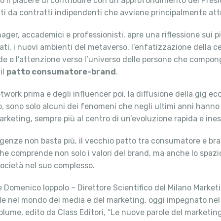
 il piacere di contribuire con un approfondimento del Pres
ati da contratti indipendenti che avviene principalmente att
ager, accademici e professionisti, apre una riflessione sui p
 dati, i nuovi ambienti del metaverso, l’enfatizzazione della
crede e l’attenzione verso l’universo delle persone che compong
il
patto consumatore-brand
.
etwork prima e degli influencer poi, la diffusione della gig e
o, sono solo alcuni dei fenomeni che negli ultimi anni hanno
marketing, sempre più al centro di un’evoluzione rapida e ines
igenze non basta più, il vecchio patto tra consumatore e br
che comprende non solo i valori del brand, ma anche lo spa
la società nel suo complesso.
omenico Ioppolo – Direttore Scientifico del Milano Marketing
e nel mondo dei media e del marketing, oggi impegnato nel 
lume, edito da Class Editori, “Le nuove parole del marketing