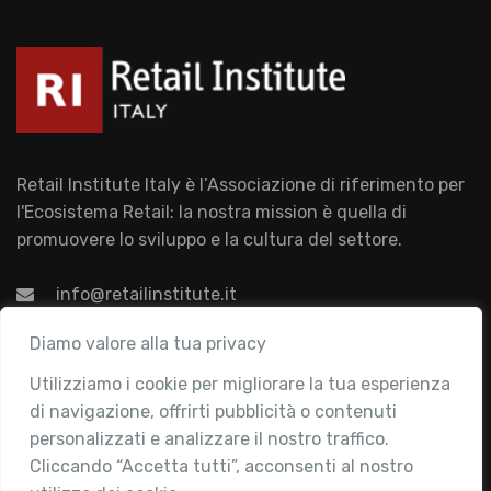
Retail Institute Italy è l’Associazione di riferimento per
l'Ecosistema Retail: la nostra mission è quella di
promuovere lo sviluppo e la cultura del settore.
info@retailinstitute.it
Associazione
Diamo valore alla tua privacy
Utilizziamo i cookie per migliorare la tua esperienza
Chi siamo
di navigazione, offrirti pubblicità o contenuti
Attività
personalizzati e analizzare il nostro traffico.
Contatti
Cliccando “Accetta tutti”, acconsenti al nostro