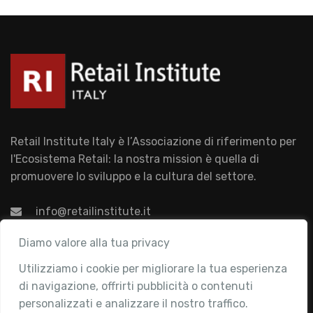
Retail Institute Italy è l’Associazione di riferimento per
l'Ecosistema Retail: la nostra mission è quella di
promuovere lo sviluppo e la cultura del settore.
info@retailinstitute.it
Associazione
Diamo valore alla tua privacy
Utilizziamo i cookie per migliorare la tua esperienza
Chi siamo
di navigazione, offrirti pubblicità o contenuti
Attività
personalizzati e analizzare il nostro traffico.
Contatti