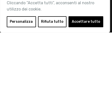
Cliccando “Accetta tutti”, acconsenti al nostro
utilizzo dei cookie.
Area Riservata
Login
Personalizza
Rifiuta tutto
Accettare tutto
Diventa Socio
Privacy Policy
© 2019 Retail Institute Italy - C.F.11617670150 - Foro
Buonaparte, 12 - 20121 Milano - Tel 02 76016405