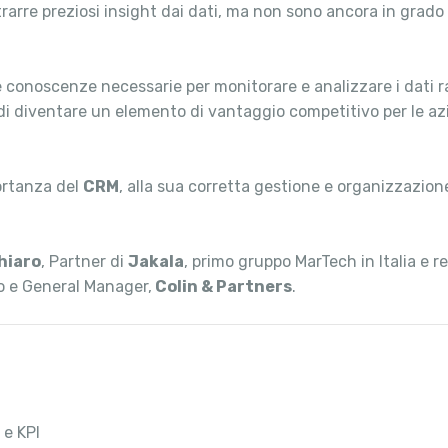
arre preziosi insight dai dati, ma non sono ancora in grado d
le conoscenze necessarie per monitorare e analizzare i dati ra
 di diventare un elemento di vantaggio competitivo per le azi
portanza del
CRM
, alla sua corretta gestione e organizzazione
hiaro
, Partner di
Jakala
, primo gruppo MarTech in Italia e rea
o e General Manager,
Colin & Partners
.
 e KPI