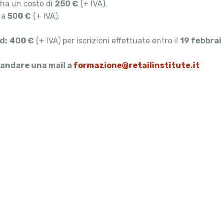
e ha un costo di
250 €
(+ IVA).
i a
500 €
(+ IVA).
d:
400 €
(+ IVA) per iscrizioni effettuate entro il
19 febbra
mandare una mail a
formazione@retailinstitute.it