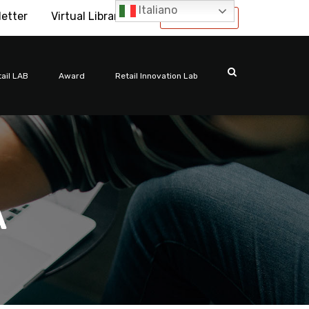
Italiano
letter
Virtual Library
International
ail LAB
Award
Retail Innovation Lab
A