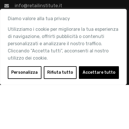
info@retailinstitute.it
Associazione
Diamo valore alla tua privacy
Utilizziamo i cookie per migliorare la tua esperienza
Chi siamo
di navigazione, offrirti pubblicità o contenuti
Attività
personalizzati e analizzare il nostro traffico.
Contatti
Cliccando “Accetta tutti”, acconsenti al nostro
utilizzo dei cookie.
Area Riservata
Login
Personalizza
Rifiuta tutto
Accettare tutto
Diventa Socio
Privacy Policy
© 2019 Retail Institute Italy - C.F.11617670150 - Foro