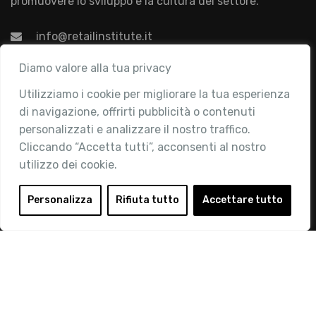
promuovere lo sviluppo e la cultura del settore.
info@retailinstitute.it
Associazione
Diamo valore alla tua privacy
Utilizziamo i cookie per migliorare la tua esperienza
Chi siamo
di navigazione, offrirti pubblicità o contenuti
Attività
personalizzati e analizzare il nostro traffico.
Contatti
Cliccando “Accetta tutti”, acconsenti al nostro
utilizzo dei cookie.
Area Riservata
Login
Personalizza
Rifiuta tutto
Accettare tutto
Diventa Socio
Privacy Policy