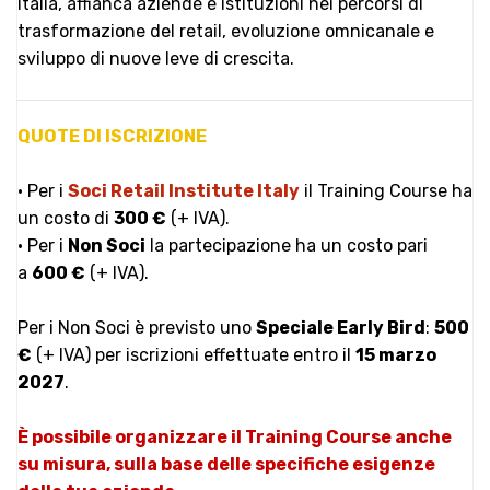
Italia, affianca aziende e istituzioni nei percorsi di
trasformazione del retail, evoluzione omnicanale e
sviluppo di nuove leve di crescita.
QUOTE DI ISCRIZIONE
• Per i
Soci Retail Institute Italy
il Training Course ha
un costo di
300 €
(+ IVA).
• Per i
Non Soci
la partecipazione ha un costo pari
a
600 €
(+ IVA).
Per i Non Soci è previsto uno
Speciale Early Bird
:
500
€
(+ IVA) per iscrizioni effettuate entro il
15 marzo
2027
.
È possibile organizzare il Training Course anche
su misura, sulla base delle specifiche esigenze