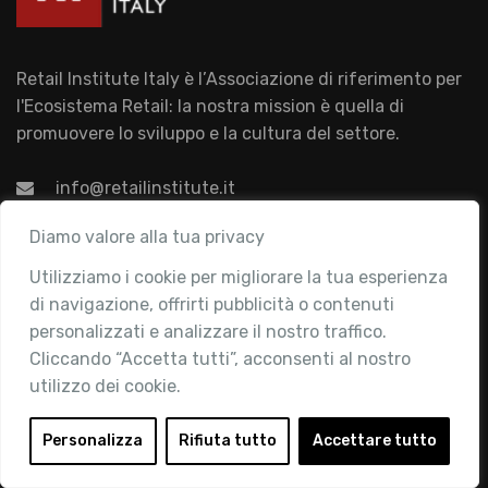
Retail Institute Italy è l’Associazione di riferimento per
l'Ecosistema Retail: la nostra mission è quella di
promuovere lo sviluppo e la cultura del settore.
info@retailinstitute.it
Associazione
Diamo valore alla tua privacy
Utilizziamo i cookie per migliorare la tua esperienza
Chi siamo
di navigazione, offrirti pubblicità o contenuti
Attività
personalizzati e analizzare il nostro traffico.
Contatti
Cliccando “Accetta tutti”, acconsenti al nostro
utilizzo dei cookie.
Area Riservata
Login
Personalizza
Rifiuta tutto
Accettare tutto
Diventa Socio