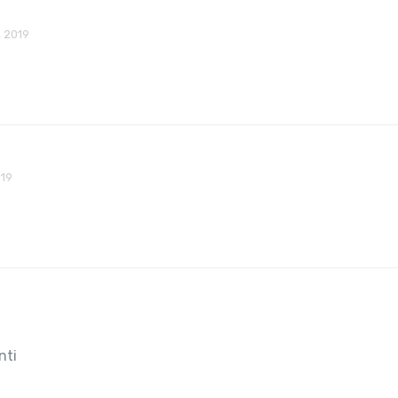
 2019
019
nti