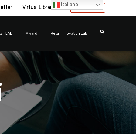
Italiano
letter
Virtual Library
International
ail LAB
Award
Retail Innovation Lab
i