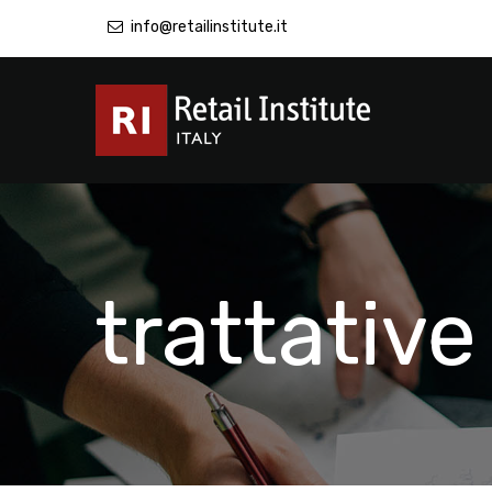
info@retailinstitute.it
trattativ