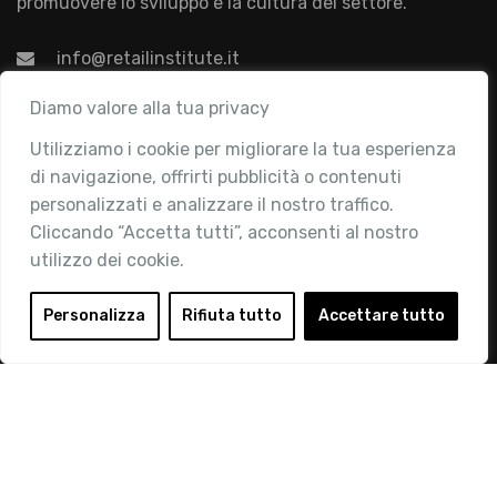
promuovere lo sviluppo e la cultura del settore.
info@retailinstitute.it
Associazione
Diamo valore alla tua privacy
Utilizziamo i cookie per migliorare la tua esperienza
Chi siamo
di navigazione, offrirti pubblicità o contenuti
Attività
personalizzati e analizzare il nostro traffico.
Contatti
Cliccando “Accetta tutti”, acconsenti al nostro
utilizzo dei cookie.
Area Riservata
Login
Personalizza
Rifiuta tutto
Accettare tutto
Diventa Socio
Privacy Policy