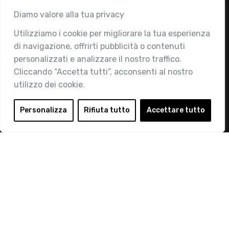
Associazione
Diamo valore alla tua privacy
Utilizziamo i cookie per migliorare la tua esperienza
Chi siamo
di navigazione, offrirti pubblicità o contenuti
Attività
personalizzati e analizzare il nostro traffico.
Contatti
Cliccando “Accetta tutti”, acconsenti al nostro
utilizzo dei cookie.
Area Riservata
Login
Personalizza
Rifiuta tutto
Accettare tutto
Diventa Socio
Privacy Policy
© 2019 Retail Institute Italy - C.F.11617670150 - Foro
Buonaparte, 12 - 20121 Milano - Tel 02 76016405