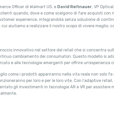
erce Officer di Walmart US, e
David Reitnauer
, VP Optica
clienti quando, dove e come scelgono di fare acquisti con noi,
ustomer experience, integrandola senza soluzione di continuit
cui aiutiamo a realizzare il nostro scopo di vivere meglio, co
roccio innovativo nel settore del retail che si concentra sul
continuo cambiamento dei consumatori. Questo modello si ada
to e alle tecnologie emergenti per offrire un’esperienza cli
glio come i prodotti appariranno nella vita reale non solo f
nzioneranno per loro e per le loro vite. Con l’adaptive retail,
mentato gli investimenti in tecnologie AR e VR per assistere
tualmente.