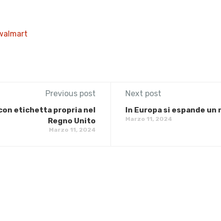
walmart
Previous post
Next post
a con etichetta propria nel
In Europa si espande un
Marzo 11, 2024
Regno Unito
Marzo 11, 2024