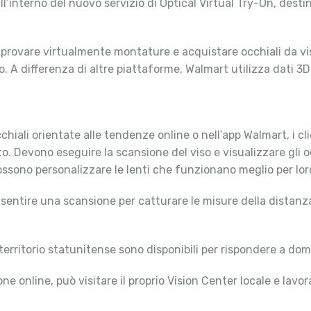
l’interno del nuovo servizio di Optical Virtual Try-On, desti
no provare virtualmente montature e acquistare occhiali da v
io. A differenza di altre piattaforme, Walmart utilizza dati 3
chiali orientate alle tendenze online o nell’app Walmart, i c
to. Devono eseguire la scansione del viso e visualizzare gli 
sono personalizzare le lenti che funzionano meglio per lor
sentire una scansione per catturare le misure della distanza 
l territorio statunitense sono disponibili per rispondere a do
e online, può visitare il proprio Vision Center locale e lavo