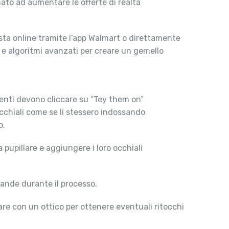
nato ad aumentare le offerte di realtà
ista online tramite l’app Walmart o direttamente
D e algoritmi avanzati per creare un gemello
lienti devono cliccare su “Tey them on”
occhiali come se li stessero indossando
o.
pupillare e aggiungere i loro occhiali
mande durante il processo.
rare con un ottico per ottenere eventuali ritocchi