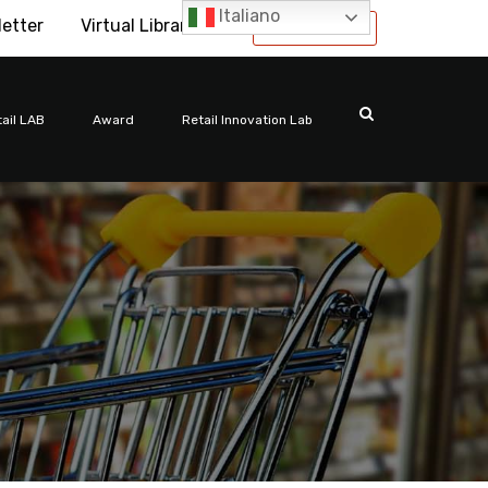
Italiano
letter
Virtual Library
International
ail LAB
Award
Retail Innovation Lab