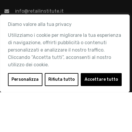
info@retailinstitute.it
Associazione
Diamo valore alla tua privacy
Utilizziamo i cookie per migliorare la tua esperienza
Chi siamo
di navigazione, offrirti pubblicità o contenuti
Attività
personalizzati e analizzare il nostro traffico.
Contatti
Cliccando “Accetta tutti”, acconsenti al nostro
utilizzo dei cookie.
Area Riservata
Login
Personalizza
Rifiuta tutto
Accettare tutto
Diventa Socio
Privacy Policy
© 2019 Retail Institute Italy - C.F.11617670150 - Foro