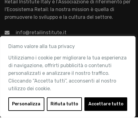
Retail Institute Italy è l’Associazione di riferimento per
l'Ecosistema Retail: la nostra mission è quella di
promuovere lo sviluppo e la cultura del settore.
info@retailinstitute.it
Associazione
Diamo valore alla tua privacy
Utilizziamo i cookie per migliorare la tua esperienza
Chi siamo
di navigazione, offrirti pubblicità o contenuti
Attività
personalizzati e analizzare il nostro traffico.
Contatti
Cliccando “Accetta tutti”, acconsenti al nostro
utilizzo dei cookie.
Area Riservata
Login
Personalizza
Rifiuta tutto
Accettare tutto
Diventa Socio
Privacy Policy