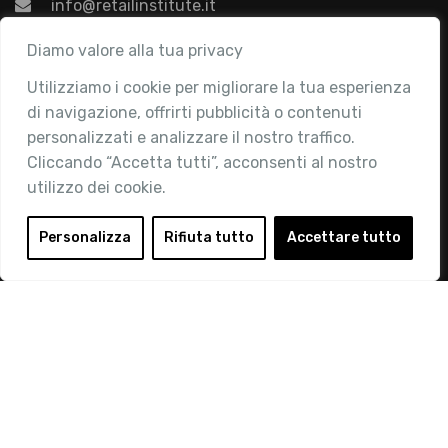
info@retailinstitute.it
Associazione
Diamo valore alla tua privacy
Utilizziamo i cookie per migliorare la tua esperienza
Chi siamo
di navigazione, offrirti pubblicità o contenuti
Attività
personalizzati e analizzare il nostro traffico.
Contatti
Cliccando “Accetta tutti”, acconsenti al nostro
utilizzo dei cookie.
Area Riservata
Login
Personalizza
Rifiuta tutto
Accettare tutto
Diventa Socio
Privacy Policy
© 2019 Retail Institute Italy - C.F.11617670150 - Foro
Buonaparte, 12 - 20121 Milano - Tel 02 76016405