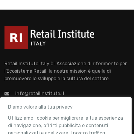
Retail Institute Italy è l’Associazione di riferimento per
l'Ecosistema Retail: la nostra mission è quella di
promuovere lo sviluppo e la cultura del settore.
info@retailinstitute.it
Associazione
Diamo valore alla tua privacy
Utilizziamo i cookie per migliorare la tua esperienza
Chi siamo
di navigazione, offrirti pubblicità o contenuti
Attività
personalizzati e analizzare il nostro traffico.