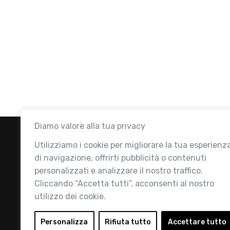
Diamo valore alla tua privacy
Utilizziamo i cookie per migliorare la tua esperienz
di navigazione, offrirti pubblicità o contenuti
personalizzati e analizzare il nostro traffico.
Cliccando “Accetta tutti”, acconsenti al nostro
utilizzo dei cookie.
Retail Institute Italy è l’Associazione di
riferimento per l'Ecosistema Retail: la nostra
Personalizza
Rifiuta tutto
Accettare tutto