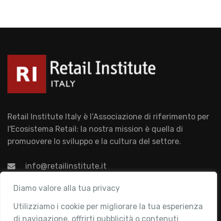
Retail Institute Italy è l’Associazione di riferimento per
l'Ecosistema Retail: la nostra mission è quella di
promuovere lo sviluppo e la cultura del settore.
info@retailinstitute.it
Associazione
Diamo valore alla tua privacy
Utilizziamo i cookie per migliorare la tua esperienza
Chi siamo
di navigazione, offrirti pubblicità o contenuti