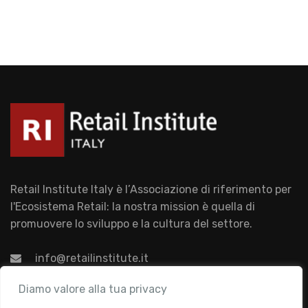
Retail Institute Italy è l’Associazione di riferimento per
l'Ecosistema Retail: la nostra mission è quella di
promuovere lo sviluppo e la cultura del settore.
info@retailinstitute.it
Associazione
Diamo valore alla tua privacy