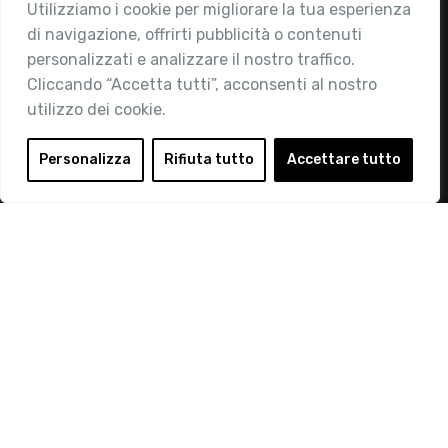
Utilizziamo i cookie per migliorare la tua esperienza
Chi siamo
di navigazione, offrirti pubblicità o contenuti
Attività
personalizzati e analizzare il nostro traffico.
Contatti
Cliccando “Accetta tutti”, acconsenti al nostro
utilizzo dei cookie.
Area Riservata
Login
Personalizza
Rifiuta tutto
Accettare tutto
Diventa Socio
Privacy Policy
© 2019 Retail Institute Italy - C.F.11617670150 - Foro
Buonaparte, 12 - 20121 Milano - Tel 02 76016405