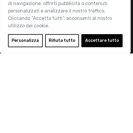
di navigazione, offrirti pubblicità o contenuti
Attività
personalizzati e analizzare il nostro traffico.
Contatti
Cliccando “Accetta tutti”, acconsenti al nostro
utilizzo dei cookie.
Area Riservata
Login
Personalizza
Rifiuta tutto
Accettare tutto
Diventa Socio
Privacy Policy
© 2019 Retail Institute Italy - C.F.11617670150 - Foro
Buonaparte, 12 - 20121 Milano - Tel 02 76016405