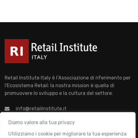
Retail Institute Italy è l’Associazione di riferimento per
l'Ecosistema Retail: la nostra mission è quella di
promuovere lo sviluppo e la cultura del settore.
info@retailinstitute.it
Associazione
Diamo valore alla tua privacy
Utilizziamo i cookie per migliorare la tua esperienza
Chi siamo