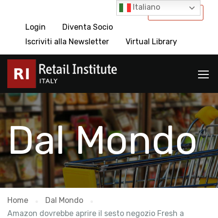
Italiano
International
Login
Diventa Socio
Iscriviti alla Newsletter
Virtual Library
Dal Mondo
Home
Dal Mondo
Amazon dovrebbe aprire il sesto negozio Fresh a