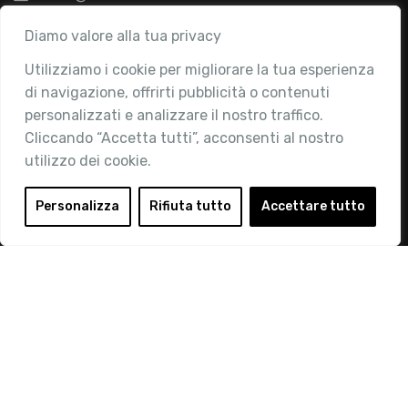
Associazione
Diamo valore alla tua privacy
Utilizziamo i cookie per migliorare la tua esperienza
Chi siamo
di navigazione, offrirti pubblicità o contenuti
Attività
personalizzati e analizzare il nostro traffico.
Contatti
Cliccando “Accetta tutti”, acconsenti al nostro
utilizzo dei cookie.
Area Riservata
Login
Personalizza
Rifiuta tutto
Accettare tutto
Diventa Socio
Privacy Policy
© 2019 Retail Institute Italy - C.F.11617670150 - Foro
Buonaparte, 12 - 20121 Milano - Tel 02 76016405