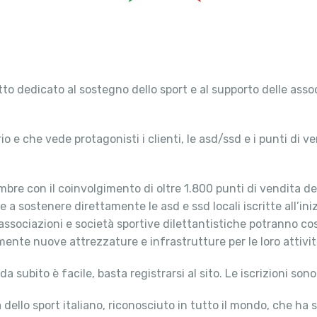
dedicato al sostegno dello sport e al supporto delle associ
rio e che vede protagonisti i clienti, le asd/ssd e i punti di 
mbre con il coinvolgimento di oltre 1.800 punti di vendita del
 a sostenere direttamente le asd e ssd locali iscritte all’iniz
Le associazioni e società sportive dilettantistiche potranno 
mente nuove attrezzature e infrastrutture per le loro attivi
da subito è facile, basta registrarsi al sito. Le iscrizioni son
ello sport italiano, riconosciuto in tutto il mondo, che ha sc