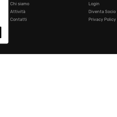
Chi siamo
Login
Attività
Diventa Socio
Contatti
Privacy Policy
- Foro Buonaparte, 12 - 20121 Milano - Tel 02 76016405