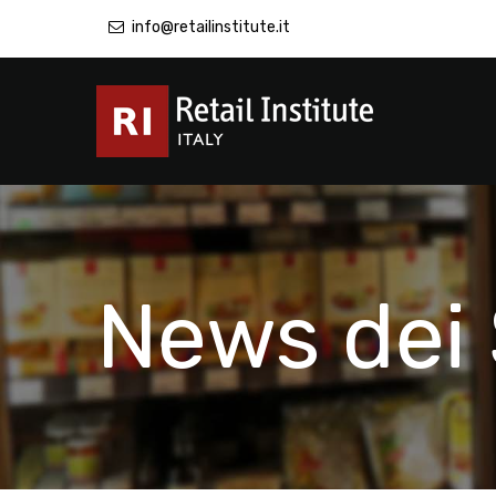
info@retailinstitute.it
News dei 