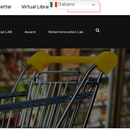
Italiano
letter
Virtual Library
International
ail LAB
Award
Retail Innovation Lab