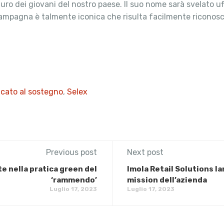
uturo dei giovani del nostro paese. Il suo nome sarà svelato 
campagna è talmente iconica che risulta facilmente riconoscibi
icato al sostegno
,
Selex
Previous post
Next post
te nella pratica green del
​Imola Retail Solutions la
‘rammendo’
mission dell’azienda
Luglio 17, 2023
Luglio 17, 2023