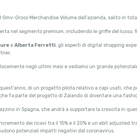
 Gmv-Gross Merchandise Volume dell’azienda, salito in total
ta nel segmento premium, includendo le griffe del lusso, fi
ture
e
Alberta Ferretti
, gli esperti di digital shopping ex
tner.
locemente negli ultimi mesi e vediamo un grande potenziale
di quest’anno, di un progetto pilota relativo a capi usati, ch
che fa parte del progetto di Zalando di diventare una fashio
magazzino in Spagna, che andrà a supportare la crescita in qu
cremento dei ricavi tra il 15% e il 20% e un ebit adjusted tr
ludono potenziali impatti negativi dal coronavirus.