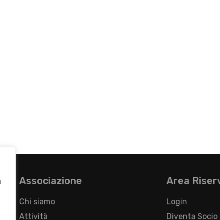
Associazione
Area Riser
a
Chi siamo
Login
Attività
Diventa Socio