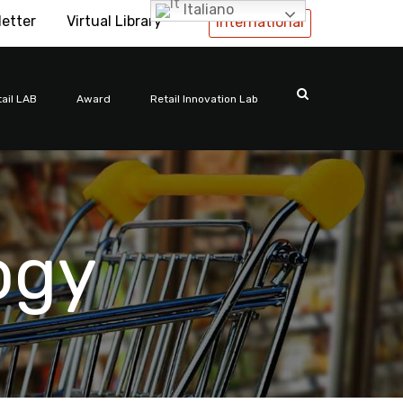
Italiano
letter
Virtual Library
International
ail LAB
Award
Retail Innovation Lab
ogy