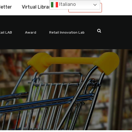
Italiano
letter
Virtual Library
International
ail LAB
Award
Retail Innovation Lab