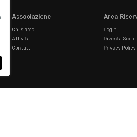
Associazione
Area Riser
a
Chi siamo
Login
Attività
Diventa Socio
Contatti
Privacy Policy
- Foro Buonaparte, 12 - 20121 Milano - Tel 02 76016405