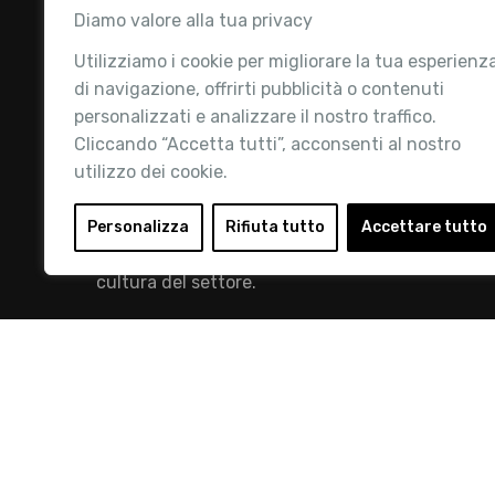
Diamo valore alla tua privacy
Utilizziamo i cookie per migliorare la tua esperienz
di navigazione, offrirti pubblicità o contenuti
personalizzati e analizzare il nostro traffico.
Cliccando “Accetta tutti”, acconsenti al nostro
utilizzo dei cookie.
Retail Institute Italy è l’Associazione di
riferimento per l'Ecosistema Retail: la nostra
Personalizza
Rifiuta tutto
Accettare tutto
mission è quella di promuovere lo sviluppo e la
cultura del settore.
info@retailinstitute.it
© 2019 Retail Institute Italy - C.F.11617670150 