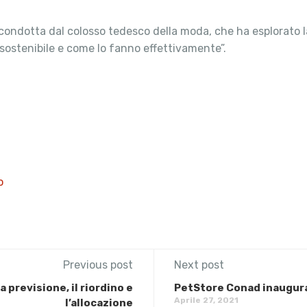
ondotta dal colosso tedesco della moda, che ha esplorato la 
sostenibile e come lo fanno effettivamente”.
o
Previous post
Next post
 previsione, il riordino e
PetStore Conad inaugura
Aprile 27, 2021
l’allocazione