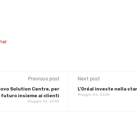
her
Previous post
Next post
nuovo Solution Centre, per
L’Oréal investe nella st
Maggio 26, 2025
 futuro insieme ai clienti
Maggio 23, 2025