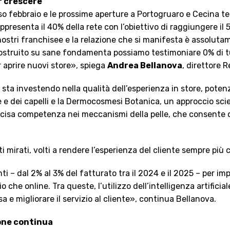
r crescere
so febbraio e le prossime aperture a Portogruaro e Cecina tes
ppresenta il 40% della rete con l’obiettivo di raggiungere il 
nostri franchisee e la relazione che si manifesta è assoluta
costruito su sane fondamenta possiamo testimoniare 0% di tu
er aprire nuovi store», spiega
Andrea Bellanova
, direttore R
r sta investendo nella qualità dell’esperienza in store, pote
e e dei capelli e la Dermocosmesi Botanica, un approccio sci
ecisa competenza nei meccanismi della pelle, che consente di 
mirati, volti a rendere l’esperienza del cliente sempre più 
nti – dal 2% al 3% del fatturato tra il 2024 e il 2025 – per 
che online. Tra queste, l’utilizzo dell’intelligenza artificial
sa e migliorare il servizio al cliente», continua Bellanova.
ione continua