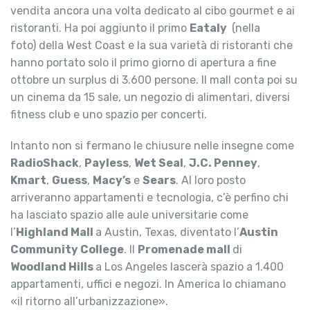
vendita ancora una volta dedicato al cibo gourmet e ai
ristoranti. Ha poi aggiunto il primo
Eataly
(nella
foto) della West Coast e la sua varietà di ristoranti che
hanno portato solo il primo giorno di apertura a fine
ottobre un surplus di 3.600 persone. Il mall conta poi su
un cinema da 15 sale, un negozio di alimentari, diversi
fitness club e uno spazio per concerti.
Intanto non si fermano le chiusure nelle insegne come
RadioShack
,
Payless
,
Wet Seal
,
J.C. Penney
,
Kmart
,
Guess
,
Macy’s
e
Sears
. Al loro posto
arriveranno appartamenti e tecnologia, c’è perfino chi
ha lasciato spazio alle aule universitarie come
l’
Highland Mall
a Austin, Texas, diventato l’
Austin
Community College
. Il
Promenade mall
di
Woodland Hills
a Los Angeles lascerà spazio a 1.400
appartamenti, uffici e negozi. In America lo chiamano
«il ritorno all’urbanizzazione».