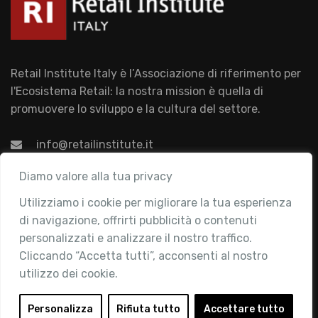
Retail Institute Italy è l’Associazione di riferimento per
l'Ecosistema Retail: la nostra mission è quella di
promuovere lo sviluppo e la cultura del settore.
info@retailinstitute.it
Associazione
Diamo valore alla tua privacy
Utilizziamo i cookie per migliorare la tua esperienza
Chi siamo
di navigazione, offrirti pubblicità o contenuti
Attività
personalizzati e analizzare il nostro traffico.
Contatti
Cliccando “Accetta tutti”, acconsenti al nostro
utilizzo dei cookie.
Area Riservata
Login
Personalizza
Rifiuta tutto
Accettare tutto