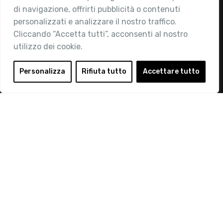
di navigazione, offrirti pubblicità o contenuti
Attività
personalizzati e analizzare il nostro traffico.
Contatti
Cliccando “Accetta tutti”, acconsenti al nostro
utilizzo dei cookie.
Area Riservata
Login
Personalizza
Rifiuta tutto
Accettare tutto
Diventa Socio
Privacy Policy
© 2019 Retail Institute Italy - C.F.11617670150 - Foro
Buonaparte, 12 - 20121 Milano - Tel 02 76016405