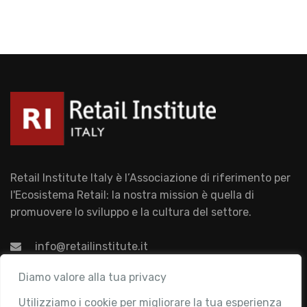
Retail Institute Italy è l’Associazione di riferimento per
l'Ecosistema Retail: la nostra mission è quella di
promuovere lo sviluppo e la cultura del settore.
info@retailinstitute.it
Associazione
Diamo valore alla tua privacy
Utilizziamo i cookie per migliorare la tua esperienza
Chi siamo