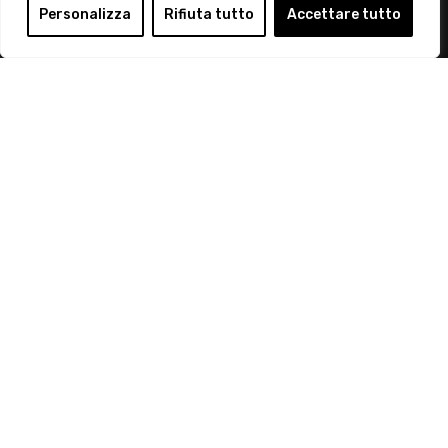
Login
Personalizza
Rifiuta tutto
Accettare tutto
Diventa Socio
Privacy Policy
© 2019 Retail Institute Italy - C.F.11617670150 - Foro
Buonaparte, 12 - 20121 Milano - Tel 02 76016405