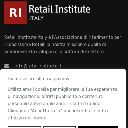
Retail Institute Italy è l’Associazione di riferimento per
l'Ecosistema Retail: la nostra mission è quella di
promuovere lo sviluppo e la cultura del settore.
info@retailinstitute.it
Associazione
Diamo valore alla tua privacy
Utilizziamo i cookie per migliorare la tua esperienza
Chi siamo
di navigazione, offrirti pubblicità o contenuti
Attività
personalizzati e analizzare il nostro traffico.
Contatti
Cliccando “Accetta tutti”, acconsenti al nostro
utilizzo dei cookie.
Area Riservata