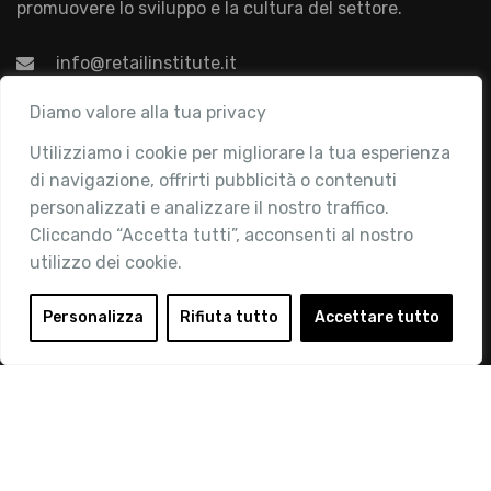
promuovere lo sviluppo e la cultura del settore.
info@retailinstitute.it
Associazione
Diamo valore alla tua privacy
Utilizziamo i cookie per migliorare la tua esperienza
Chi siamo
di navigazione, offrirti pubblicità o contenuti
Attività
personalizzati e analizzare il nostro traffico.
Contatti
Cliccando “Accetta tutti”, acconsenti al nostro
utilizzo dei cookie.
Area Riservata
Login
Personalizza
Rifiuta tutto
Accettare tutto
Diventa Socio
Privacy Policy