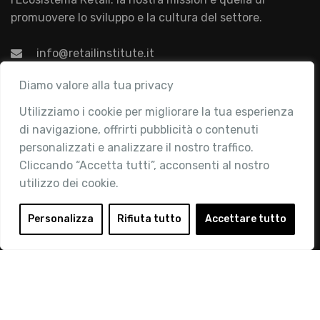
promuovere lo sviluppo e la cultura del settore.
info@retailinstitute.it
Associazione
Diamo valore alla tua privacy
Utilizziamo i cookie per migliorare la tua esperienza
Chi siamo
di navigazione, offrirti pubblicità o contenuti
Attività
personalizzati e analizzare il nostro traffico.
Contatti
Cliccando “Accetta tutti”, acconsenti al nostro
utilizzo dei cookie.
Area Riservata
Login
Personalizza
Rifiuta tutto
Accettare tutto
Diventa Socio
Privacy Policy