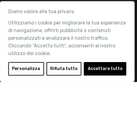
Associazione
Diamo valore alla tua privacy
Utilizziamo i cookie per migliorare la tua esperienza
Chi siamo
di navigazione, offrirti pubblicità o contenuti
Attività
personalizzati e analizzare il nostro traffico.
Contatti
Cliccando “Accetta tutti”, acconsenti al nostro
utilizzo dei cookie.
Area Riservata
Login
Personalizza
Rifiuta tutto
Accettare tutto
Diventa Socio
Privacy Policy
© 2019 Retail Institute Italy - C.F.11617670150 - Foro
Buonaparte, 12 - 20121 Milano - Tel 02 76016405