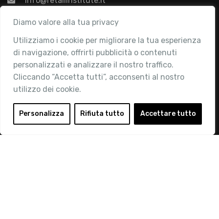
info@retailinstitute.it
Associazione
Diamo valore alla tua privacy
Utilizziamo i cookie per migliorare la tua esperienza
Chi siamo
di navigazione, offrirti pubblicità o contenuti
Attività
personalizzati e analizzare il nostro traffico.
Contatti
Cliccando “Accetta tutti”, acconsenti al nostro
utilizzo dei cookie.
Area Riservata
Login
Personalizza
Rifiuta tutto
Accettare tutto
Diventa Socio
Privacy Policy
© 2019 Retail Institute Italy - C.F.11617670150 - Foro
Buonaparte, 12 - 20121 Milano - Tel 02 76016405