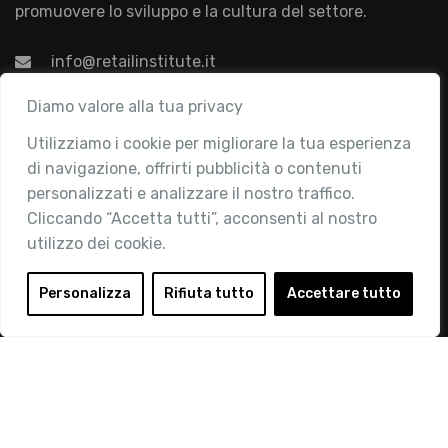
promuovere lo sviluppo e la cultura del settore.
info@retailinstitute.it
Associazione
Diamo valore alla tua privacy
Utilizziamo i cookie per migliorare la tua esperienza
Chi siamo
di navigazione, offrirti pubblicità o contenuti
Attività
personalizzati e analizzare il nostro traffico.
Contatti
Cliccando “Accetta tutti”, acconsenti al nostro
utilizzo dei cookie.
Area Riservata
Login
Personalizza
Rifiuta tutto
Accettare tutto
Diventa Socio
Privacy Policy