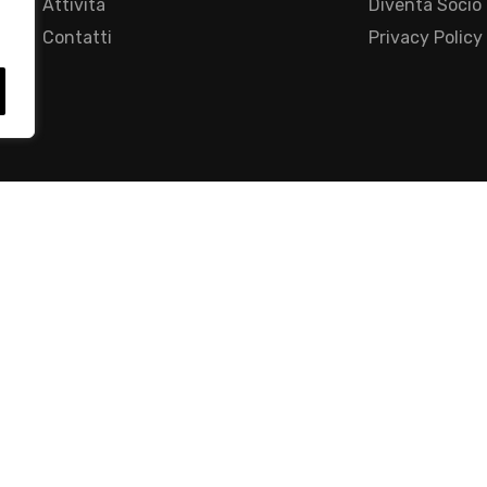
Attività
Diventa Socio
Contatti
Privacy Policy
- Foro Buonaparte, 12 - 20121 Milano - Tel 02 76016405