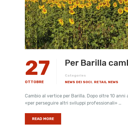
27
Per Barilla cam
Categories
,
OTTOBRE
NEWS DEI SOCI
RETAIL NEWS
Cambio al vertice per Barilla. Dopo oltre 10 anni
«per perseguire altri sviluppi professionali» …
READ MORE