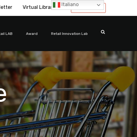
Italiano
letter
Virtual Library
International
ail LAB
Award
Retail Innovation Lab
e