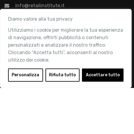
info@retailinstitute.it
Associazione
Diamo valore alla tua privacy
Utilizziamo i cookie per migliorare la tua esperienza
Chi siamo
di navigazione, offrirti pubblicità o contenuti
Attività
personalizzati e analizzare il nostro traffico.
Contatti
Cliccando “Accetta tutti”, acconsenti al nostro
utilizzo dei cookie.
Area Riservata
Login
Personalizza
Rifiuta tutto
Accettare tutto
Diventa Socio
Privacy Policy
© 2019 Retail Institute Italy - C.F.11617670150 - Foro
Buonaparte, 12 - 20121 Milano - Tel 02 76016405