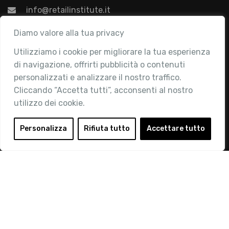
info@retailinstitute.it
Associazione
Diamo valore alla tua privacy
Utilizziamo i cookie per migliorare la tua esperienza
Chi siamo
di navigazione, offrirti pubblicità o contenuti
Attività
personalizzati e analizzare il nostro traffico.
Contatti
Cliccando “Accetta tutti”, acconsenti al nostro
utilizzo dei cookie.
Area Riservata
Login
Personalizza
Rifiuta tutto
Accettare tutto
Diventa Socio
Privacy Policy
© 2019 Retail Institute Italy - C.F.11617670150 - Foro