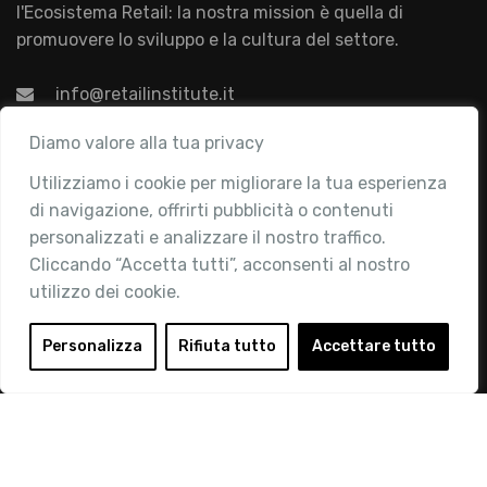
l'Ecosistema Retail: la nostra mission è quella di
promuovere lo sviluppo e la cultura del settore.
info@retailinstitute.it
Associazione
Diamo valore alla tua privacy
Utilizziamo i cookie per migliorare la tua esperienza
Chi siamo
di navigazione, offrirti pubblicità o contenuti
Attività
personalizzati e analizzare il nostro traffico.
Contatti
Cliccando “Accetta tutti”, acconsenti al nostro
utilizzo dei cookie.
Area Riservata
Login
Personalizza
Rifiuta tutto
Accettare tutto
Diventa Socio
Privacy Policy