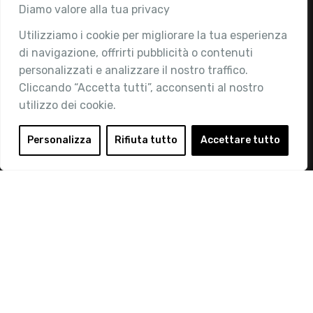
Associazione
Diamo valore alla tua privacy
Utilizziamo i cookie per migliorare la tua esperienza
Chi siamo
di navigazione, offrirti pubblicità o contenuti
Attività
personalizzati e analizzare il nostro traffico.
Contatti
Cliccando “Accetta tutti”, acconsenti al nostro
utilizzo dei cookie.
Area Riservata
Login
Personalizza
Rifiuta tutto
Accettare tutto
Diventa Socio
Privacy Policy
© 2019 Retail Institute Italy - C.F.11617670150 - Foro
Buonaparte, 12 - 20121 Milano - Tel 02 76016405