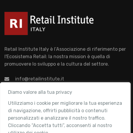
Retail Institute Italy è l’Associazione di riferimento per
l'Ecosistema Retail: la nostra mission è quella di
promuovere lo sviluppo e la cultura del settore.
info@retailinstitute.it
Associazione
Diamo valore alla tua privacy
Utilizziamo i cookie per migliorare la tua esperienza
Chi siamo
di navigazione, offrirti pubblicità o contenuti
Attività
personalizzati e analizzare il nostro traffico.
Contatti
Cliccando “Accetta tutti”, acconsenti al nostro
utilizzo dei cookie.