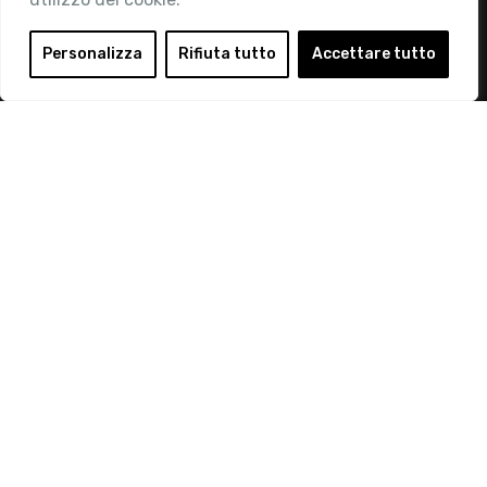
Area Riservata
Login
Personalizza
Rifiuta tutto
Accettare tutto
Diventa Socio
Privacy Policy
© 2019 Retail Institute Italy - C.F.11617670150 - Foro
Buonaparte, 12 - 20121 Milano - Tel 02 76016405