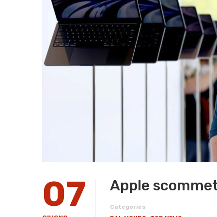
07
Apple scommett
Categories