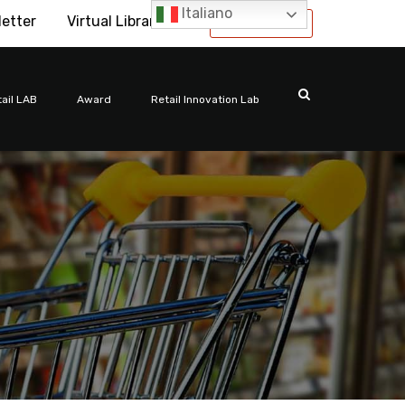
Italiano
letter
Virtual Library
International
ail LAB
Award
Retail Innovation Lab