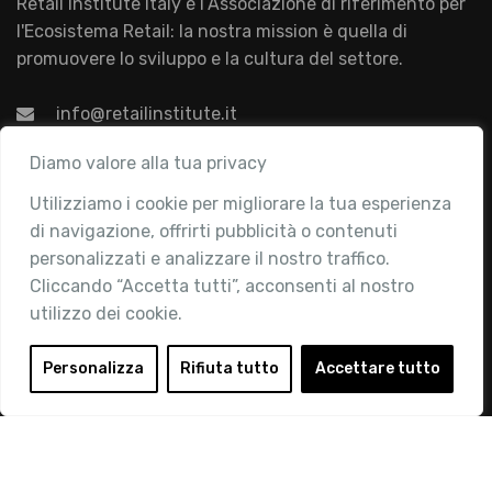
Retail Institute Italy è l’Associazione di riferimento per
l'Ecosistema Retail: la nostra mission è quella di
promuovere lo sviluppo e la cultura del settore.
info@retailinstitute.it
Associazione
Diamo valore alla tua privacy
Utilizziamo i cookie per migliorare la tua esperienza
Chi siamo
di navigazione, offrirti pubblicità o contenuti
Attività
personalizzati e analizzare il nostro traffico.
Contatti
Cliccando “Accetta tutti”, acconsenti al nostro
utilizzo dei cookie.
Area Riservata
Login
Personalizza
Rifiuta tutto
Accettare tutto
Diventa Socio
Privacy Policy